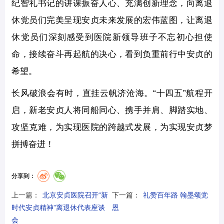
纪智礼书记的讲课振奋人心、充满创新理念，向离退
休党员们完美呈现安贞未来发展的宏伟蓝图，让离退
休党员们深刻感受到医院新领导班子不忘初心担使
命，接续奋斗再起航的决心，看到负重前行中安贞的
希望。
长风破浪会有时，直挂云帆济沧海。“十四五”航程开
启，新老安贞人将同船同心、携手并肩、脚踏实地、
攻坚克难，为实现医院的跨越式发展，为实现安贞梦
拼搏奋进！
分享到：
上一篇：
北京安贞医院召开“新
下一篇：
礼赞百年路 翰墨颂党
时代安贞精神”离退休代表座谈
恩
会