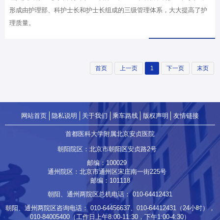
形成由护理部、科护士长和护士长组成的三级管理体系，大大提高了护
理质量。
首页
上一页
1
下一页
末页
网站首页
隐私说明
关于我们
乘车路线
版权声明
友情链接
首都医科大学附属北京安贞医院
朝阳院区：北京市朝阳区安贞路2号
邮编：100029
通州院区：北京市通州区宋庄南一街225号
邮编：101118
朝阳、通州两院区总机电话：
010-64412431
朝阳、通州两院区咨询电话：
010-64456637
、
010-64412431
（24小时），
010-84005400
（工作日上午8:00-11:30，下午1:00-4:30）