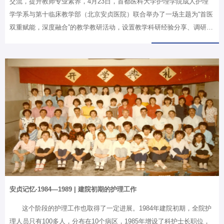
交流，提升教师专业素养，4月23日，首都医科大学护理学院成人护理
学学系与第十临床教学部（北京安贞医院）联合举办了一场主题为“首医
双重赋能，深度融合”的教学教研活动，设置教学科研经验分享、调研讨
论等环节。首都医科大学护理学院十个临床教学部共计46人参会。会议
由首都医科大学护理学院成人护理学学系支部书记王艳玲主持。
安贞记忆·1984—1989 | 建院初期的护理工作
这个阶段的护理工作也取得了一定进展。1984年建院初期，全院护
理人员只有100多人，分布在10个病区，1985年增设了科护士长职位，