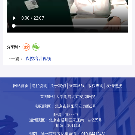
分享到：
下一篇：
疾控培训视频
网站首页
隐私说明
关于我们
乘车路线
版权声明
友情链接
首都医科大学附属北京安贞医院
朝阳院区：北京市朝阳区安贞路2号
邮编：100029
通州院区：北京市通州区宋庄南一街225号
邮编：101118
朝阳、通州两院区总机电话：
010-64412431