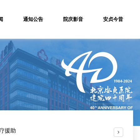
闻
通知公告
院庆影音
安贞今昔
疗援助