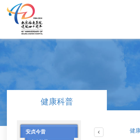
健康科普
健
安贞今昔