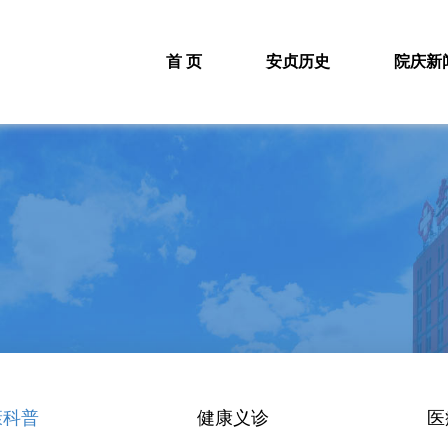
首 页
安贞历史
院庆新
康科普
健康义诊
医