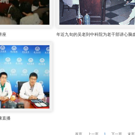
讲座
年近九旬的吴老到中科院为老干部讲心脑
康直播
首页
上一页
1
下一页
末页