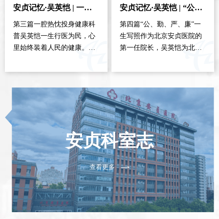
安贞记忆·吴英恺 | 一腔热忱投身健康科普
安贞记忆·吴英恺 | “公、勤、严、廉”一生写照
协作研究项目——“莫尼卡计
管病发病率和死亡率高，冠
划”，让中国站到了心血管病
心病发病率和死亡率低，而
第三篇一腔热忱投身健康科
第四篇“公、勤、严、廉”一
防治的世…
西方…
普吴英恺一生行医为民，心
生写照作为北京安贞医院的
里始终装着人民的健康。他
第一任院长，吴英恺为北京
十分赞赏《黄帝内经》中“上
安贞医院写下了“公、勤、
医治未病”的哲学思想。为了
严、廉”院训，始终教育激励
这个崇高目标，他奉献了自
着一代又一代安贞人。这言
己全部的心血。1997年吴英
简意赅的四个字，代表了老
恺参加全国卫生工作会议
院长对医院的殷切期望，也
1995年…
是吴…
安贞科室志
查看更多