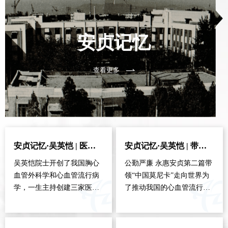
安贞记忆
查看更多
安贞记忆·吴英恺 | 医之大者 矢志报国
安贞记忆·吴英恺 | 带领“中国莫尼卡”走向世界
吴英恺院士开创了我国胸心
公勤严廉 永惠安贞第二篇带
血管外科学和心血管流行病
领“中国莫尼卡”走向世界为
学，一生主持创建三家医
了推动我国的心血管流行病
院、两个研究所，五个胸心
事业走向世界，吴英恺始终
外科；他用20年时间向世界
不辞辛劳，风雨兼程。上个
宣布了一项全球最大心血管
世纪80年代，我国人群脑血