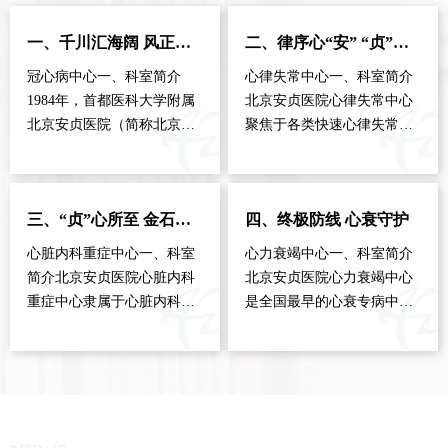
一、千川汇海阔 风正好扬帆
二、律序心“安” “贞”心守望
冠心病中心一、科室简介
心律失常中心一、科室简介
1984年，首都医科大学附属
北京安贞医院心律失常中心
北京安贞医院（简称北京安
聚焦于各类快速心律失常的
贞医院）建院伊始就建立了
临床治疗和研究，涵盖心房
心脏内科。2021年4月，根据
颤动（简称房颤）、室性心
医院战略规划，为实现建设
动过速（简称室速）、室上
三、“贞”心所至 金石为开
四、终极防线 心衰守护
国内一流、国际知名的高水
性心动过速、房性心动过速
平创新型医院的发展愿景，
和心房扑动等疾病。中心先
心脏内科重症中心一、科室
心力衰竭中心一、科室简介
进一步推…
后由马长…
简介北京安贞医院心脏内科
北京安贞医院心力衰竭中心
重症中心隶属于心脏内科医
是全国最早的心衰专病中心
学中心，为国家临床重点学
之一，是国家级心血管疾病
科。中心以心血管重症疾病
心衰质控中心，是相关专科
救治为核心，全面开展重症
人才培养和教育的国家级基
救治、重症保障、重症康
地。成立近十年来，中心与
复、高危冠脉介入等专业特
时间一起成长，挽救无数患
色，具体包…
者的生命…