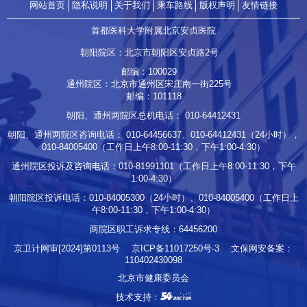
网站首页
隐私说明
关于我们
乘车路线
版权声明
友情链接
首都医科大学附属北京安贞医院
朝阳院区：北京市朝阳区安贞路2号
邮编：100029
通州院区：北京市通州区宋庄南一街225号
邮编：101118
朝阳、通州两院区总机电话：
010-64412431
朝阳、通州两院区咨询电话：
010-64456637
、
010-64412431
（24小时），
010-84005400
（工作日上午8:00-11:30，下午1:00-4:30）
通州院区投诉及咨询电话：
010-81991101
（工作日上午8:00-11:30，下午
1:00-4:30）
朝阳院区投诉电话：
010-84005300
（24小时）、
010-84005400
（工作日上
午8:00-11:30，下午1:00-4:30）
两院区职工诉求专线：
64456200
京卫计网审[2024]第0113号
京ICP备11017250号-3
文保网安备案：
110402430098
北京市健康委员会
技术支持：