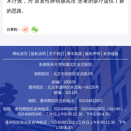
术疗效，为“原发性肺动脉高压”患者的诊疗提供了新
的思路。
分享到：
网站首页
隐私说明
关于我们
乘车路线
版权声明
友情链接
首都医科大学附属北京安贞医院
朝阳院区：北京市朝阳区安贞路2号
邮编：100029
通州院区：北京市通州区宋庄南一街225号
邮编：101118
朝阳、通州两院区总机电话：
010-64412431
朝阳、通州两院区咨询电话：
010-64456637
、
010-64412431
（24小时），
010-84005400
（工作日上午8:00-11:30，下午1:00-4:30）
通州院区投诉及咨询电话：
010-81991101
（工作日上午8:00-11:30，下午
1:00-4:30）