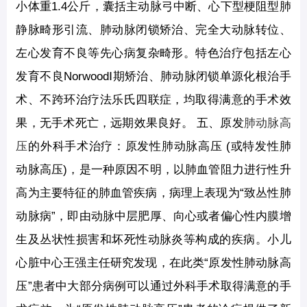
小体重1.4公斤，囊括主动脉弓中断、心下型梗阻型肺
静脉畸形引流、肺动脉闭锁矫治、完全大动脉转位、
左心发育不良等先心病复杂畸形。特色治疗包括左心
发育不良NorwoodⅠ期矫治、肺动脉闭锁单源化根治手
术、不跨环治疗法乐氏四联症，均取得满意的手术效
果，无手术死亡，远期效果良好。 五、原发
肺动脉高
压
的外科手术治疗：原发性肺动脉高压 (或特发性肺
动脉高压)，是一种原因不明，以肺血管阻力进行性升
高为主要特征的肺血管疾病，病理上表现为“致丛性肺
动脉病”，即由动脉中层肥厚、向心或者偏心性内膜增
生及丛状性损害和坏死性动脉炎等构成的疾病。小儿
心脏中心王强主任研究发现，在此类“原发性肺动脉高
压”患者中大部分病例可以通过外科手术取得满意的手