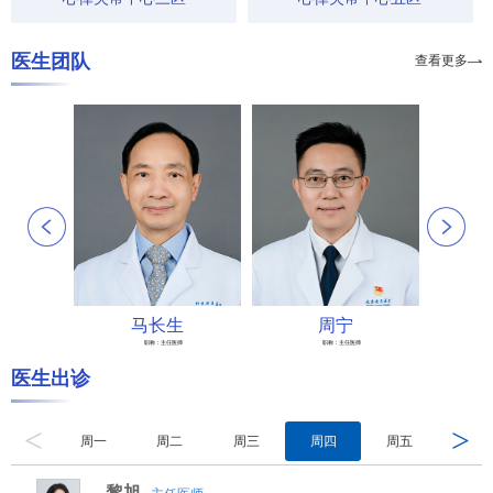
医生团队
查看更多
马长生
周宁
职称：
主任医师
职称：
主任医师
医生出诊
<
>
周一
周二
周三
周四
周五
周六
黎旭