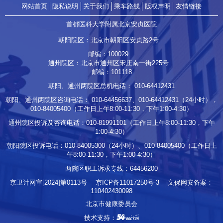
网站首页
隐私说明
关于我们
乘车路线
版权声明
友情链接
首都医科大学附属北京安贞医院
朝阳院区：北京市朝阳区安贞路2号
邮编：100029
通州院区：北京市通州区宋庄南一街225号
邮编：101118
朝阳、通州两院区总机电话：
010-64412431
朝阳、通州两院区咨询电话：
010-64456637
、
010-64412431
（24小时），
010-84005400
（工作日上午8:00-11:30，下午1:00-4:30）
通州院区投诉及咨询电话：
010-81991101
（工作日上午8:00-11:30，下午
1:00-4:30）
朝阳院区投诉电话：
010-84005300
（24小时）、
010-84005400
（工作日上
午8:00-11:30，下午1:00-4:30）
两院区职工诉求专线：
64456200
京卫计网审[2024]第0113号
京ICP备11017250号-3
文保网安备案：
110402430098
北京市健康委员会
技术支持：