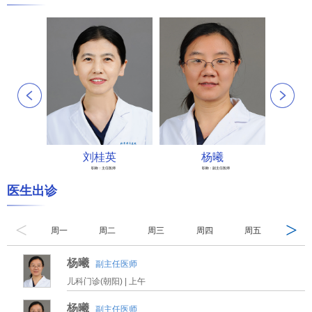
刘桂英
杨曦
职称：
主任医师
职称：
副主任医师
医生出诊
<
>
周一
周二
周三
周四
周五
周六
杨曦
副主任医师
儿科门诊(朝阳) |
上午
杨曦
副主任医师